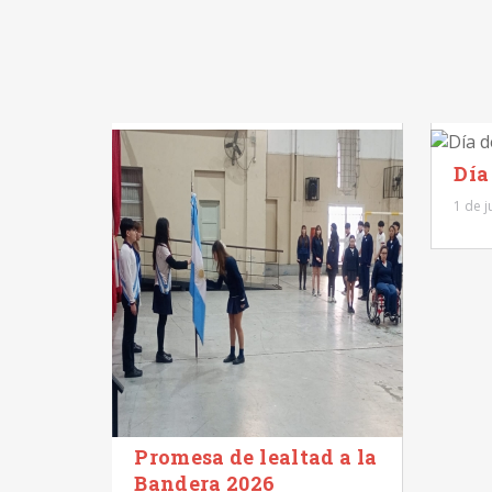
el
Día
1 de j
Promesa de lealtad a la
Bandera 2026