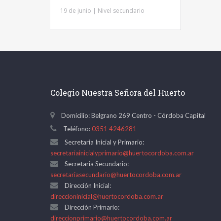
19 de junio | Nivel secundario
Colegio Nuestra Señora del Huerto
Domicilio: Belgrano 269 Centro - Córdoba Capital
Teléfono:
0351 4246281
Secretaria Inicial y Primario:
secretariainicialyprimario@huertocordoba.com.ar
Secretaria Secundario:
secretariasecundario@huertocordoba.com.ar
Dirección Inicial:
direccioninicial@huertocordoba.com.ar
Dirección Primario:
direccionprimario@huertocordoba.com.ar