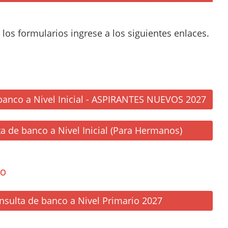
 los formularios ingrese a los siguientes enlaces.
banco a Nivel Inicial - ASPIRANTES NUEVOS 2027
a de banco a Nivel Inicial (Para Hermanos)
io
nsulta de banco a Nivel Primario 2027