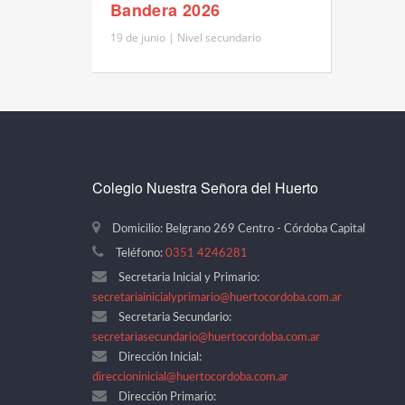
Bandera 2026
19 de junio | Nivel secundario
Colegio Nuestra Señora del Huerto
Domicilio: Belgrano 269 Centro - Córdoba Capital
Teléfono:
0351 4246281
Secretaria Inicial y Primario:
secretariainicialyprimario@huertocordoba.com.ar
Secretaria Secundario:
secretariasecundario@huertocordoba.com.ar
Dirección Inicial:
direccioninicial@huertocordoba.com.ar
Dirección Primario: