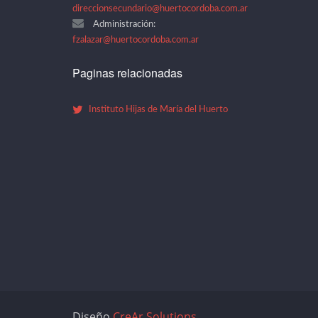
direccionsecundario@huertocordoba.com.ar
Administración:
fzalazar@huertocordoba.com.ar
Paginas relacionadas
Instituto Hijas de María del Huerto
Diseño
CreAr Solutions