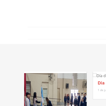
Día
1 de j