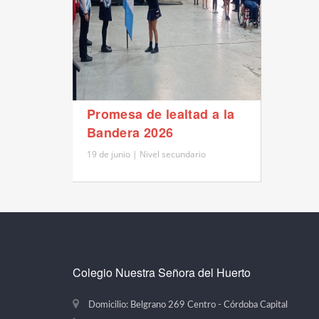
Promesa de lealtad a la
Bandera 2026
19 de junio | Nivel secundario
Colegio Nuestra Señora del Huerto
Domicilio: Belgrano 269 Centro - Córdoba Capital