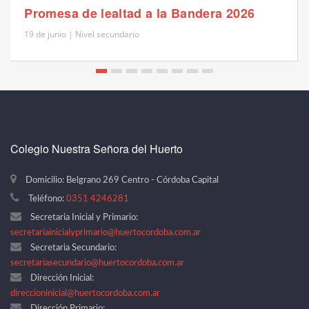
Promesa de lealtad a la Bandera 2026
19 de junio | Nivel secundario
Colegio Nuestra Señora del Huerto
Domicilio: Belgrano 269 Centro - Córdoba Capital
Teléfono:
0351 4246281
Secretaria Inicial y Primario:
secretariainicialyprimario@huertocordoba.com.ar
Secretaria Secundario:
secretariasecundario@huertocordoba.com.ar
Dirección Inicial:
direccioninicial@huertocordoba.com.ar
Dirección Primario: