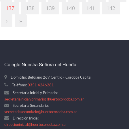
137
138
139
140
141
142
›
»
Colegio Nuestra Señora del Huerto
Domicilio: Belgrano 269 Centro - Córdoba Capital
Teléfono:
0351 4246281
Secretaria Inicial y Primario:
secretariainicialyprimario@huertocordoba.com.ar
Secretaria Secundario:
secretariasecundario@huertocordoba.com.ar
Dirección Inicial:
direccioninicial@huertocordoba.com.ar