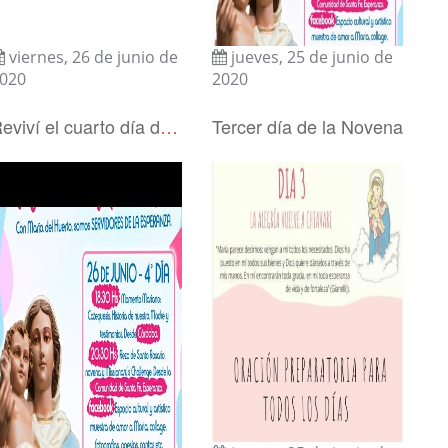
viernes, 26 de junio de
jueves, 25 de junio de
020
2020
Reviví el cuarto día de la Novena
Tercer día de la Novena