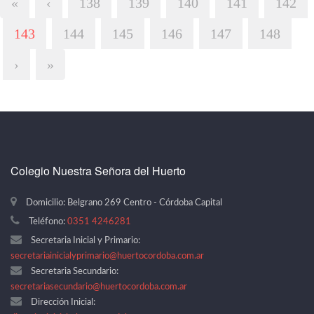
«
‹
138
139
140
141
142
143
144
145
146
147
148
›
»
Colegio Nuestra Señora del Huerto
Domicilio: Belgrano 269 Centro - Córdoba Capital
Teléfono:
0351 4246281
Secretaria Inicial y Primario:
secretariainicialyprimario@huertocordoba.com.ar
Secretaria Secundario:
secretariasecundario@huertocordoba.com.ar
Dirección Inicial: