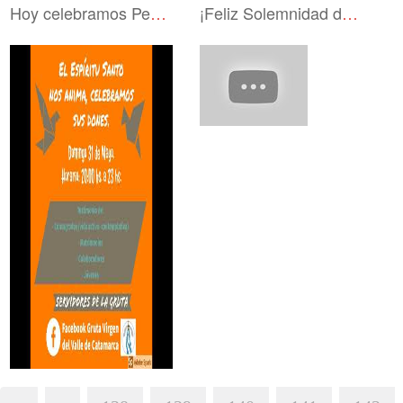
Hoy celebramos Pentecostés en vivo a las 20 hs.
¡Feliz Solemnidad de Pentecostés!