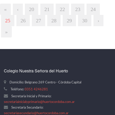
«
‹
20
21
22
23
24
25
26
27
28
29
30
›
»
Colegio Nuestra Señora del Huerto
Domicilio: Belgrano 269 Centro - Córdoba Capital
Teléfono:
0351 4246281
Secretaria Inicial y Primario:
secretariainicialyprimario@huertocordoba.com.ar
Secretaria Secundario:
secretariasecundario@huertocordoba.com.ar