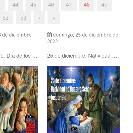
3
44
45
46
47
48
49
52
53
›
»
8 de diciembre
domingo, 25 de diciembre de
2022
28 de diciembre: Día de los Santos Inocentes, primeros mártires.
25 de diciembre: Natividad de Nuestro Señor Jesucristo