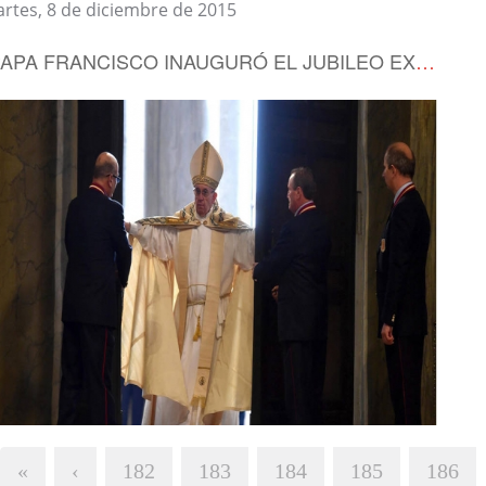
rtes, 8 de diciembre de 2015
EL PAPA FRANCISCO INAUGURÓ EL JUBILEO EXTRAORDINARIO DE LA MISERICORDIA
«
‹
182
183
184
185
186