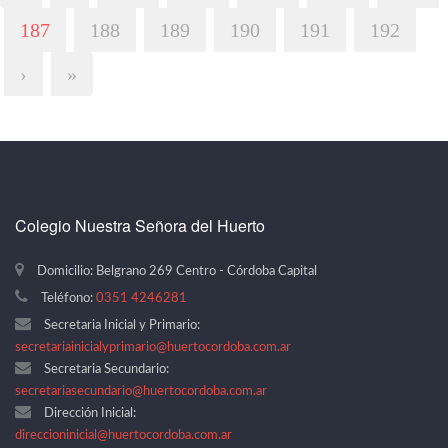
187
188
189
190
191
192
›
»
Colegio Nuestra Señora del Huerto
Domicilio: Belgrano 269 Centro - Córdoba Capital
Teléfono:
0351 4246281
Secretaria Inicial y Primario:
secretariainicialyprimario@huertocordoba.com.ar
Secretaria Secundario:
secretariasecundario@huertocordoba.com.ar
Dirección Inicial:
direccioninicial@huertocordoba.com.ar