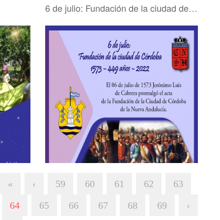
6 de julio: Fundación de la ciudad de Córdoba 1573 – 449 años – 2022
«
‹
59
60
61
62
63
64
65
66
67
68
69
›